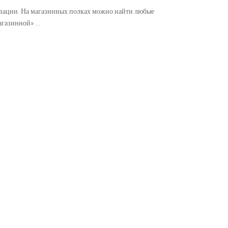
лизации. На магазинных полках можно найти любые
магазинной»
...