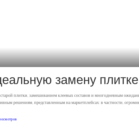
деальную замену плитке
тарой плитки, замешиванием клеевых составов и многодневным ожидание
ивным решениям, представленным на маркетплейсах: в частности, огромн
росмотров