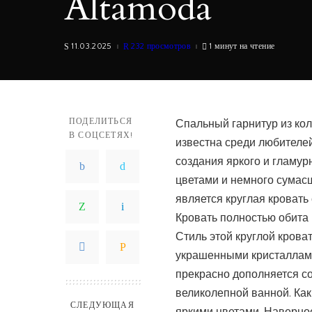
Altamoda
11.03.2025
232 просмотров
1 минут на чтение
ПОДЕЛИТЬСЯ
Спальный гарнитур из кол
В СОЦСЕТЯХ!
известна среди любителе
создания яркого и гламур
цветами и немного сума
является круглая кровать
Кровать полностью обита 
Стиль этой круглой крова
украшенными кристаллами 
прекрасно дополняется с
великолепной ванной. Ка
СЛЕДУЮЩАЯ