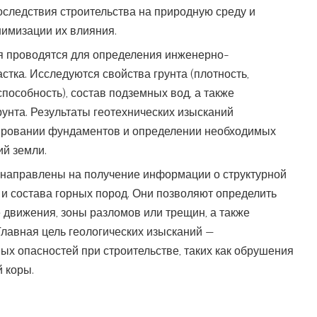
следствия строительства на природную среду и
имизации их влияния.
я проводятся для определения инженерно-
стка. Исследуются свойства грунта (плотность,
пособность), состав подземных вод, а также
рунта. Результаты геотехнических изысканий
ировании фундаментов и определении необходимых
й земли.
 направлены на получение информации о структурной
и состава горных пород. Они позволяют определить
 движения, зоны разломов или трещин, а также
Главная цель геологических изысканий —
х опасностей при строительстве, таких как обрушения
й коры.
изыскания проводятся для оценки климатических
его строительства. Исследуются осадки, температурные