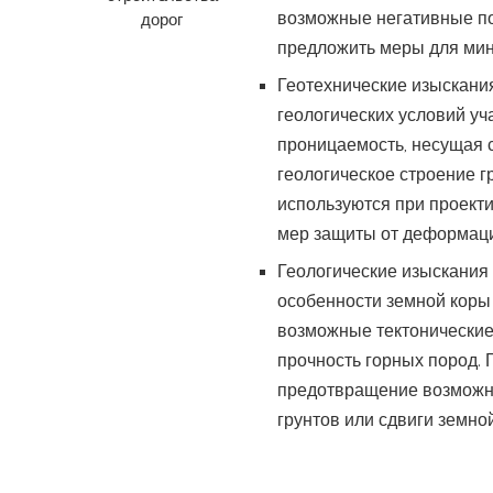
дорог
возможные негативные по
предложить меры для мин
Геотехнические изыскани
геологических условий уча
проницаемость, несущая с
геологическое строение г
используются при проект
мер защиты от деформаци
Геологические изыскания
особенности земной коры 
возможные тектонические
прочность горных пород. 
предотвращение возможны
грунтов или сдвиги земно
Гидрометеорологические 
условий на участке будущ