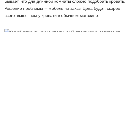
Бывает, что для длинной комнаты сложно подобрать кровать.
Решение проблемы — мебель на заказ. Цена будет, скорее
всего, выше, чем у кровати в обычном магазине.
Фото Pinterest
11. Разделите комнату на зоны
Зонирование — спасение для очень узких и длинных комнат.
Зоны могут служить разным целям, например, в одной будет
пространство для отдыха, а в другой для работы.