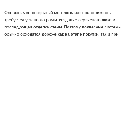
Однако именно скрытый монтаж влияет на стоимость:
требуется установка рамы, создание сервисного люка и
последующая отделка стены. Поэтому подвесные системы
обычно обходятся дороже как на этапе покупки, так и при
монтаже.
Напольный умный унитаз устанавливается непосредственно
на пол и не требует инсталляции. Бачок может быть
интегрирован в корпус или оставаться видимым элементом
конструкции. Такой вариант проще в установке и подходит для
домов, где невозможно выполнить капитальное крепление к
стене — например, при деревянных перекрытиях или
ограниченных возможностях перепланировки.
Важно учитывать и сервисное обслуживание. У подвесных
моделей система управления скрыта за стеной, поэтому
обязательно предусматривается сервисный люк для доступа к