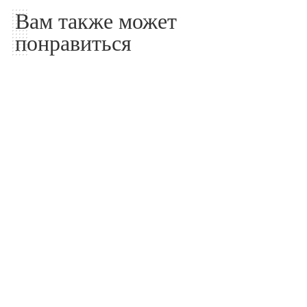
Вам также может
понравиться
Архитектура
Архитектура
MVRDV представляет
MAD размещает
арт-деревню Бихайлоу в
галереи, похожие на
Шэньчжэне, Китай
валуны, по всему музею
в Шэньчжэне
07.08.2026
06.08.2026