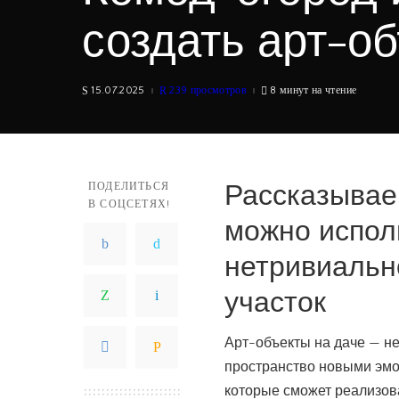
создать арт-об
15.07.2025
239 просмотров
8 минут на чтение
Рассказывае
ПОДЕЛИТЬСЯ
В СОЦСЕТЯХ!
можно испол
нетривиальн
участок
Арт-объекты на даче — не
пространство новыми эмо
которые сможет реализов