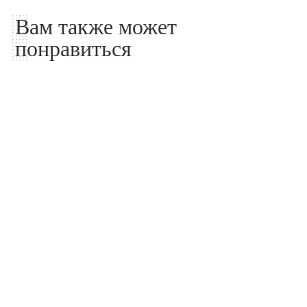
Вам также может
понравиться
Участок
Участок
Как продлить срок
Благоустройство участка
службы деревянных
и земляные работы в
изделий на даче
Москве и Московской
области
02.07.2026
12.06.2026