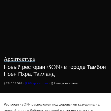
Архитектура
Новый ресторан «SON» в городе Тамбон
Ноен Пхра, Таиланд
29.05.2026
69 просмотров
2 минут на чтение
Ресторан «SON» расположен под деревьями казуарина на
главной дороге Районга, ведущей из города к пляжу, в