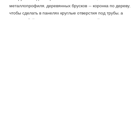
металлопрофиля, деревянных брусков — коронка по дереву,
чтобы сделать в панелях круглые отверстия под трубы, а
также любой инструмент для реза по прямой;
лента ПВХ или уголки из МДФ того же цвета — для отделки
углов и стыков.
Создание каркаса
Каркас из металлопрофиля делают по тому же принципу, что
и для гипсокартона.
Если вы хотите зашить только основание под сантехнику, то
стойки ведете вдоль него, а верхнюю горизонтальную
планку — над кромкой инсталляции.
Если обшиваете всю или часть стены, делайте стойки с
шагом, равным ширине панелей, горизонтальные планки —
по высоте МДФ.