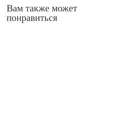
Вам также может
понравиться
Строительство
Строительство
Возведение стен и
Вадим Шумков отказался
перегородок: что
от недобросовестных
включает в себя процесс
подрядчиков
01.08.2026
24.07.2026