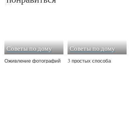
Советы по дому
Советы по дому
Оживление фотографий
3 простых способа
нейросетью:
зашить дырку на
современный подход к
любимых штанах
анимации портретов
24.07.2026
30.07.2026