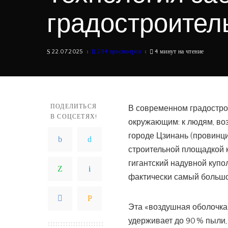
градостроител
22.07.2025
294 просмотров
4 минут на чтение
ПОДЕЛИТЬСЯ
В современном градострое
В СОЦСЕТЯХ!
окружающим: к людям, воз
городе Цзинань (провинц
строительной площадкой 
гигантский надувной купо
фактически самый большой
Эта «воздушная оболочка
удерживает до 90 % пыли,