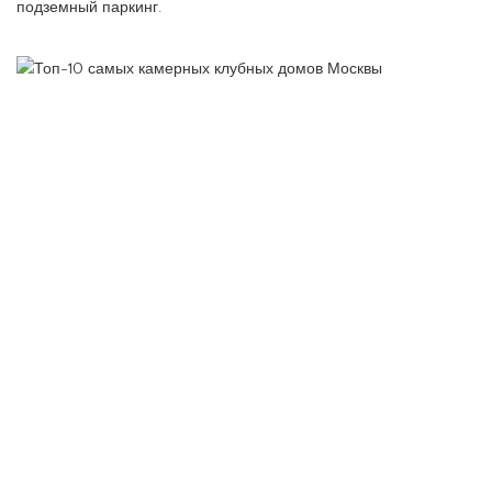
подземный паркинг.
Роскошный минимализм
9 место – 27 квартир
Закрытые продажи
В тихом 2-м Обыденском переулке в районе Хамовники, в
окружении старинных особняков, строится клубный комплекс
«Империум». Архитектурный облик дома разработан Алексеем
Гинзбургом, внуком автора легендарного Дома Наркомфина.
Проект выполнен в стиле европейского минимализма бережно