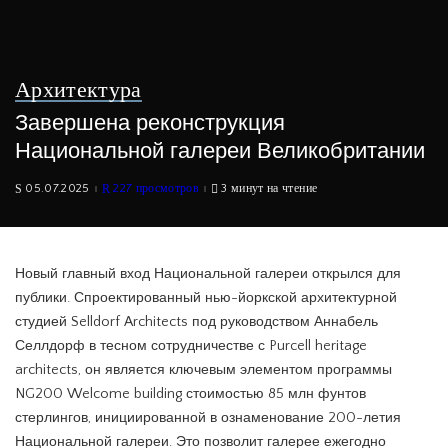
Архитектура
Завершена реконструкция
Национальной галереи Великобритании
05.07.2025
227 просмотров
3 минут на чтение
Новый главный вход Национальной галереи открылся для
публики. Спроектированный нью-йоркской архитектурной
студией Selldorf Architects под руководством Аннабель
Селлдорф в тесном сотрудничестве с Purcell heritage
architects, он является ключевым элементом программы
NG200 Welcome building стоимостью 85 млн фунтов
стерлингов, инициированной в ознаменование 200-летия
Национальной галереи. Это позволит галерее ежегодно