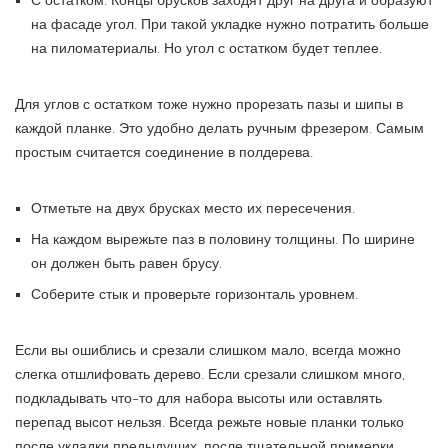
С остатком. Концы брусков заходят друг на друга и образуют
на фасаде угол. При такой укладке нужно потратить больше
на пиломатериалы. Но угол с остатком будет теплее.
Для углов с остатком тоже нужно прорезать пазы и шипы в
каждой планке. Это удобно делать ручным фрезером. Самым
простым считается соединение в полдерева.
Отметьте на двух брусках место их пересечения.
На каждом вырежьте паз в половину толщины. По ширине
он должен быть равен брусу.
Соберите стык и проверьте горизонталь уровнем.
Если вы ошиблись и срезали слишком мало, всегда можно
слегка отшлифовать дерево. Если срезали слишком много,
подкладывать что-то для набора высоты или оставлять
перепад высот нельзя. Всегда режьте новые планки только
после укладки предыдущих, после тщательной примерки.