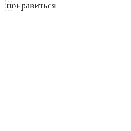
понравиться
Дизайн и интерьер
Дизайн и интерьер
Каждый второй
Фестиваль
покупатель новостроек в
ландшафтного искусства
Москве выбирает
«Сады и люди» впервые
высотку
пройдет в усадьбе
«Люблино»
06.08.2026
06.08.2026