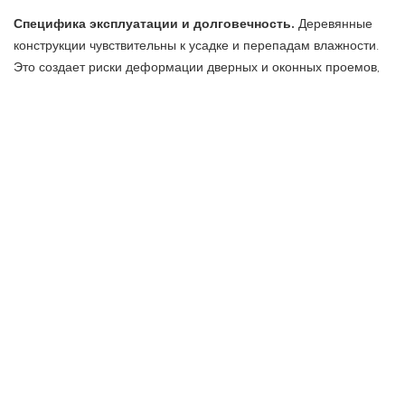
Специфика эксплуатации и долговечность.
Деревянные
конструкции чувствительны к усадке и перепадам влажности.
Это создает риски деформации дверных и оконных проемов,
образования микротрещин в отделке и разгерметизации
инженерных узлов. Постоянное обслуживание таких зданий
требует гораздо больших затрат от управляющих компаний,
чем в случае с кирпично-монолитным фондом.
¹
Товарный знак 1125329
ПРЕДЫДУЩАЯ СТАТЬЯ
СЛЕДУЮЩАЯ СТАТЬЯ
Москвы инвестирует в развитие
Завершено строительство
творческих пространств
Театрального центра Сэмюэля
Х. Скриппса
Оставить ответ
Ваш адрес email не будет опубликован.
Обязательные поля