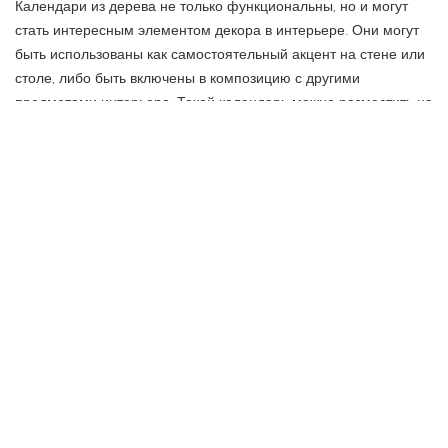
Календари из дерева не только функциональны, но и могут
стать интересным элементом декора в интерьере. Они могут
быть использованы как самостоятельный акцент на стене или
столе, либо быть включены в композицию с другими
предметами интерьера. Такой календарь можно разместить на
полке с книгами, на рабочем столе или прикрепить к
холодильнику. Благодаря привлекательному дизайну и
натуральности материала, деревянные календари добавят
теплоты и уюта в любое помещение. Кроме того, они
являются отличным подарком для любителей эксклюзивных и
оригинальных предметов интерьера.
ПРЕДЫДУЩАЯ СТАТЬЯ
СЛЕДУЮЩАЯ СТАТЬЯ
Как выбрать место под бассейн
Холодный бело–желтый дизайн
кухни — Vetronica от Meson’s