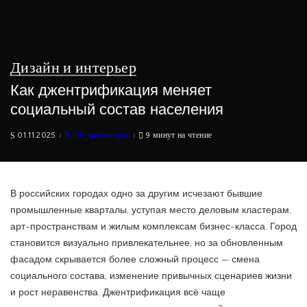
Дизайн и интерьер
Как джентрификация меняет
социальный состав населения
01.11.2025
135 просмотров
9 минут на чтение
В российских городах одно за другим исчезают бывшие
промышленные кварталы, уступая место деловым кластерам,
арт-пространствам и жилым комплексам бизнес-класса. Город
становится визуально привлекательнее, но за обновленным
фасадом скрывается более сложный процесс — смена
социального состава, изменение привычных сценариев жизни
и рост неравенства. Джентрификация всё чаще