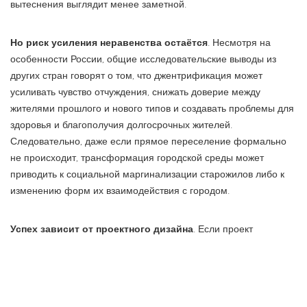
вытеснения выглядит менее заметной.
Но риск усиления неравенства остаётся
. Несмотря на
особенности России, общие исследовательские выводы из
других стран говорят о том, что джентрификация может
усиливать чувство отчуждения, снижать доверие между
жителями прошлого и нового типов и создавать проблемы для
здоровья и благополучия долгосрочных жителей.
Следовательно, даже если прямое переселение формально
не происходит, трансформация городской среды может
приводить к социальной маргинализации старожилов либо к
изменению форм их взаимодействия с городом.
Успех зависит от проектного дизайна
. Если проект
переосмыслен как улучшение городской среды, а не как
«выборочное привлечение людей с высоким доходом», то
выигрыш получают все: арендаторы, жители, бизнес, город. Но
если проект строится исключительно на росте стоимости