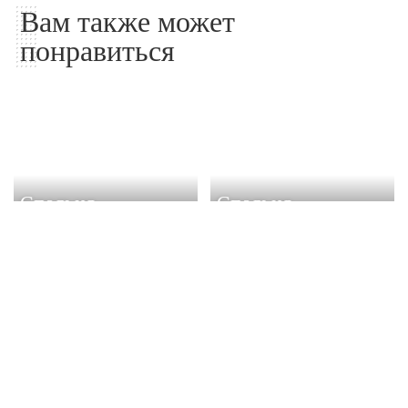
Вам также может
понравиться
Спальня
Спальня
Романтический Дизайн
Стильный Дизайн
Спальни с Полукруглыми
Девичьей спальни с
Окнами
вдохновляющими
черными стенами
06.04.2026
06.04.2026