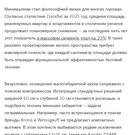
Минимализм стал философией жизни для многих горожан.
Согласно статистике Dataflat за 2025 год, средняя площадь
реализуемых квартир и апартаментов в столичном регионе
продолжает планомерное снижение — за последние пять лет
этот показатель
в массовом сегменте упал на 20%
. В таких
реалиях проектирование жилого пространства требует
ювелирной точности, где каждый сантиметр площади должен
быть оправдан функциональной эффективностью бытовой
техники.
Безусловно, оснащение малогабаритной кухни сопряжено с
поиском компромиссов. Интеграция стандартных решений
шириной 60 см и глубиной 30 см становится роскошью, а
подобрать технику меньших габаритов — задача
нетривиальная. Например, часто встречающиеся в поиске
бренды Krona и Weissgauff не предлагают компактных
вытяжек. В этом контексте выбиваются редкие исключения:
модели с габаритами 52х26 см, такие как Kanzler D548B,