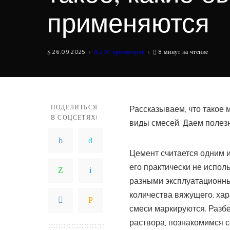
применяются
26.09.2025
207 просмотров
8 минут на чтение
ПОДЕЛИТЬСЯ
Рассказываем, что такое 
В СОЦСЕТЯХ!
виды смесей. Даем полез
Цемент считается одним 
его практически не испол
разными эксплуатационны
количества вяжущего, хара
смеси маркируются. Разб
раствора, познакомимся 