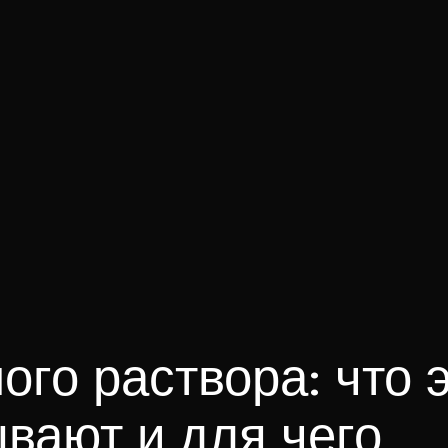
го раствора: что 
ывают и для чего