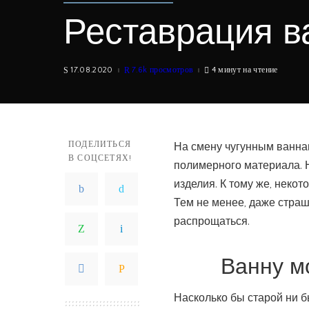
Реставрация в
17.08.2020
7.6k просмотров
4 минут на чтение
ПОДЕЛИТЬСЯ
На смену чугунным ванна
В СОЦСЕТЯХ!
полимерного материала. Н
изделия. К тому же, неко
Тем не менее, даже страш
распрощаться.
Ванну м
Насколько бы старой ни б