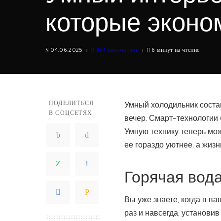
которые эконо
04.06.2025
374 просмотров
6 минут на чтение
ПОДЕЛИТЬСЯ
Умный холодильник состав
В СОЦСЕТЯХ!
вечер. Смарт-технологии 
Умную технику теперь мож
ее гораздо уютнее, а жиз
Горячая вода
Вы уже знаете, когда в в
раз и навсегда, установи