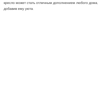
кресло может стать отличным дополнением любого дома,
добавив ему уюта.
Надеемся, наш опыт поможет вам сделать правильный выбор
и подобрать барные стулья, которые лучше всего подойдут к
вашему интерьеру.
ПРЕДЫДУЩАЯ СТАТЬЯ
СЛЕДУЮЩАЯ СТАТЬЯ
Свет и умные технологии на
Организация освещения для
одной площадке
балкона: подробный гид по
внутренней отделке
Оставить ответ
Ваш адрес email не будет опубликован.
Обязательные поля
помечены
*