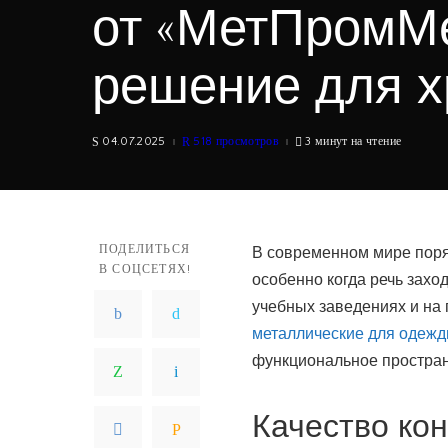
от «МетПромМе
решение для х
04.07.2025
518 просмотров
3 минут на чтение
ПОДЕЛИТЬСЯ
В современном мире поряд
В СОЦСЕТЯХ!
особенно когда речь захо
учебных заведениях и на 
металлические для одеж
функциональное простран
Качество кон