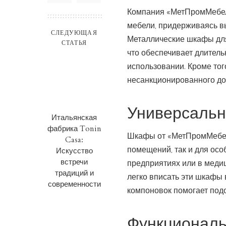
Компания «МетПромМебел
мебели, придерживаясь вы
СЛЕДУЮЩАЯ
Металлические шкафы для
СТАТЬЯ
что обеспечивает длител
использовании. Кроме то
несанкционированного до
Универсальн
Итальянская
фабрика Tonin
Шкафы от «МетПромМебель
Casa:
помещений, так и для осо
Искусство
встречи
предприятиях или в меди
традиций и
легко вписать эти шкафы
современности
компоновок помогает под
Функциональ