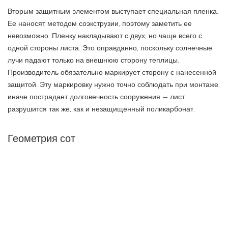
Вторым защитным элементом выступает специальная пленка.
Ее наносят методом соэкструзии, поэтому заметить ее
невозможно. Пленку накладывают с двух, но чаще всего с
одной стороны листа. Это оправданно, поскольку солнечные
лучи падают только на внешнюю сторону теплицы.
Производитель обязательно маркирует сторону с нанесенной
защитой. Эту маркировку нужно точно соблюдать при монтаже,
иначе пострадает долговечность сооружения — лист
разрушится так же, как и незащищенный поликарбонат.
Геометрия сот
Форма поликарбонатных сот может быть разной, она влияет
на прочность материала. Кратко охарактеризуем возможные
варианты.
Прямоугольник. Такая конфигурация обеспечивает
минимальную прочность и максимальную прозрачность.