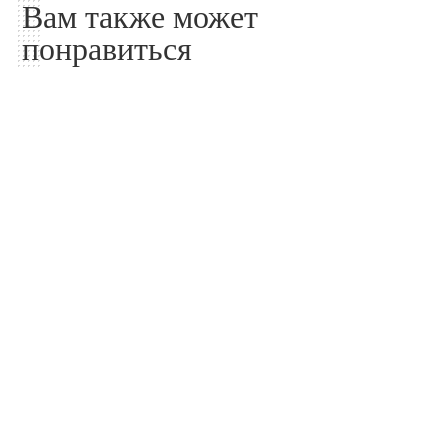
Вам также может
понравиться
Дизайн и интерьер
Архитектура
Как профессиональное
Завершено
сообщество меняет
строительство
облик отрасли на
павильона «THE SEED» в
фестивале «Строители
Шанхае, Китай
будущего 2026»
10.08.2026
10.08.2026