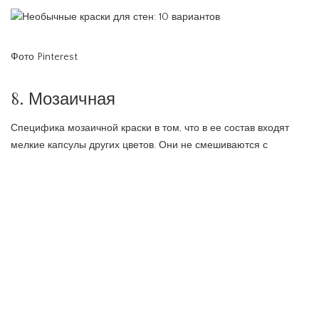
Фото Pinterest
8. Мозаичная
Специфика мозаичной краски в том, что в ее состав входят
мелкие капсулы других цветов. Они не смешиваются с
основным тоном краски и методом распыления
распределяются по стене в виде хаотичного точечного узора.
Можно подобрать мозаичную краску со схожей палитрой
капсул, а можно, наоборот, выбрать принципиально разные
цвета — чтобы сделать оформление комнаты контрастным и
пестрым.