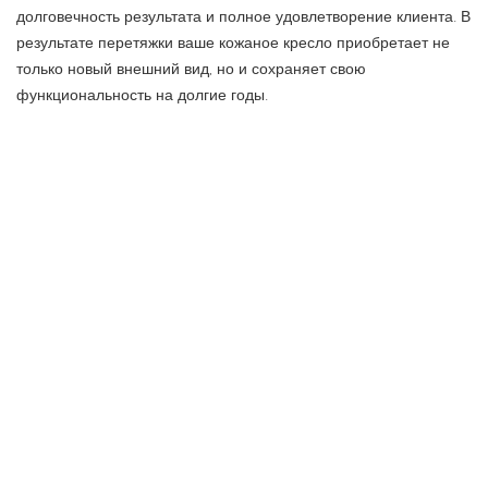
долговечность результата и полное удовлетворение клиента. В
результате перетяжки ваше кожаное кресло приобретает не
только новый внешний вид, но и сохраняет свою
функциональность на долгие годы.
Не откладывайте решение проблемы с вашим кожаным
креслом. Обратитесь в компанию ПРОФИ МЕБЕЛЬ и дайте
ему вторую жизнь!
ПРЕДЫДУЩАЯ СТАТЬЯ
СЛЕДУЮЩАЯ СТАТЬЯ
Гардеробная комната – комфорт
Особенности насосов для
и стиль
колодцев
Вам также может
понравиться